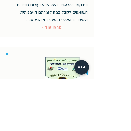
וותיקים, גמלאים, יוצאי צבא ועולים חדשים - –
השואפים לקבל במה ליצירתם האמנותית
ולסיפורם האישי-המשפחתי-ההיסטורי.
< קראו עוד
ליונס מודיעין
מועדון ליונס מודיעין פועל בעיר מודיעין-מכבים
רעות ובכל ישובי המועצה האיזורית חבל מודיעין.
המועדון משלב פעילות חברתית ופעילות
התנדבותית במטרה ליטול חלק פעיל בחיי הקהילה