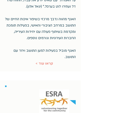
על האמרה: "עם שאינו יודע את עברו, ההווה שלו
דל ועתידו לוט בערפל." (יגאל אלון).
האגף מהווה נדבך מרכזי בשיפור איכות החיים של
התושב במרחב הציבורי והאישי, בפעילות תומכת
ומקדמת בשיתוף פעולה עם יחידות העירייה,
החברות העירוניות וגורמים נוספים.
האגף מוביל בפעילות למען התושב ויחד עם
התושב.
< קראו עוד