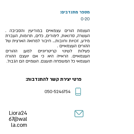
מספר מתנדבים:
0-20
העצמת הורים עצמאיים במודיעין והסביבה .
העשרה, סדנאות, לימודים, כלים, תרומות, העברת
מידע, זכויות וחובות... חיבור למחאה הארצית של
ההורים העצמאיים .
פעילות לשינוי קריטריוניים למען ההורים
העצמאיים. הראייה היא כי אם יועצם ההורה
העצמאי כל המשפחה תועצם. השמיים הם הגבול.
פרטי יצירת קשר להתנדבות:
050-5246754
Liora24
67@wal
la.com