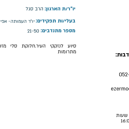
יו"ר/ת הארגון:
הרב סגל
בעלי/ות תפקידים:
יו"ר העמותה- אפי
מספר מתנדבים:
21-50
סיוע לנזקקי העיר.חלוקת סלי מזון
מתרומות
בות:
ezermo
 שעות