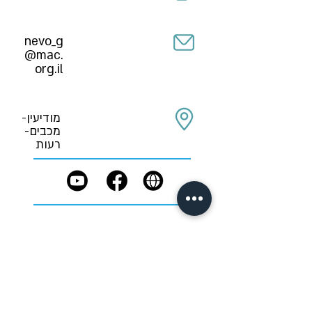
nevo_g
@mac.
org.il
מודיעין-
מכבים-
רעות
תפקיד בחירום:
טרם נקבע