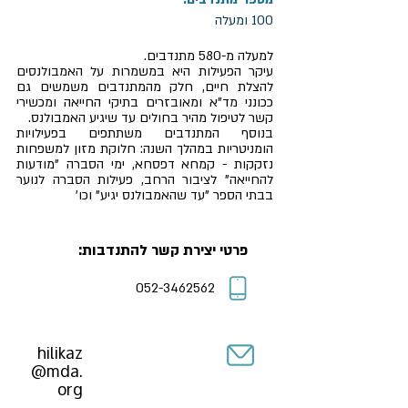
100 ומעלה
למעלה מ-580 מתנדבים.
עיקר הפעילות היא במשמרות על האמבולנסים
להצלת חיים, חלק מהמתנדבים משמשים גם
ככונני מד"א ומאובזרים בתיקי החייאה ומכשירי
קשר לטיפול מהיר בחולים עד שיגיע האמבולנס.
בנוסף המתנדבים משתתפים בפעילויות
הומניטריות במהלך השנה: חלוקת מזון למשפחות
נזקקות - קמחא דפסחא, ימי הסברה "מודעות
להחייאה" לציבור הרחב, פעילות הסברה לנוער
בבתי הספר "עד שהאמבולנס יגיע" וכו'
פרטי יצירת קשר להתנדבות:
052-3462562
hilikaz
@mda.
org