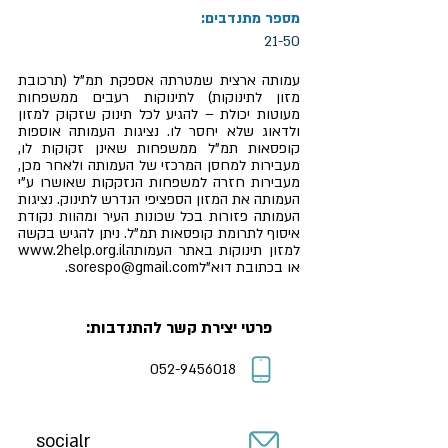
מספר מתנדבים:
21-50
עמותה ארצית שמטרתה אספקת תמ"ל (תרכובת
מזון לתינוקות) לתינוקות רעבים ממשפחות
מעוטות יכולת – להגיע לכל תינוק שזקוק למזון
ולדאוג שלא יחסר לו. נציגות העמותה אוספות
קופסאות תמ"ל ממשפחות שאינן זקוקות לו,
מעבירות למחסן המרכזי של העמותה ולאחר מכן,
מעבירות חזרה למשפחות הנזקקות שאושרו ע"י
העמותה את המזון הספציפי הנדרש לתינוק. נציגות
העמותה פזורות בכל שכונות העיר ומהוות נקודת
איסוף לתרומת קופסאות תמ"ל. ניתן להגיש בקשה
למזון תינוקות באתר העמותה
www.2help.org.il
או בכתובת דוא"ל
sorespo@gmail.com
.
פרטי יצירת קשר להתנדבות:
052-9456018
socialr