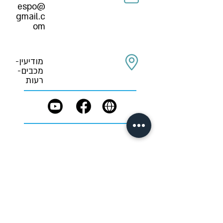
espo@
gmail.c
om
מודיעין-
מכבים-
רעות
תפקיד בחירום:
טרם נקבע