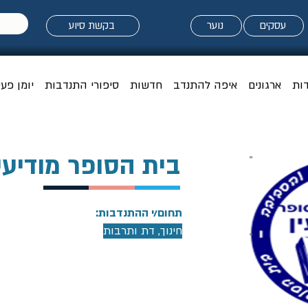
עסקים
נוער
בקשת סיוע
דות
ארגונים
איפה להתנדב
חדשות
סיפורי התנדבות
יומן פעי
בית הסופר מודיעי
תחום/י ההתנדבות:
חינוך, דת ותרבות