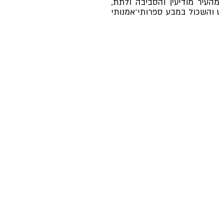
העיר מודיעין והסביבה ולתת,
ש והשכול במבע ספרותי־אמנותי
מפת האתר
דף הבית