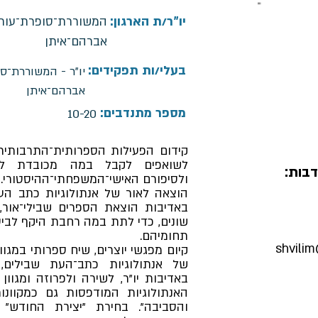
יו"ר/ת הארגון:
המשוררת־סופרת־עורכ
אברהם־איתן
בעלי/ות תפקידים:
יו"ר - המשוררת־ס
אברהם־איתן
מספר מתנדבים:
10-20
קידום הפעילות הספרותית־התרבותית־
לשואפים לקבל במה מכובדת ליצ
בות:
ולסיפורם האישי־המשפחתי־ההיסטורי.
הוצאה לאור של אנתולוגיות כתב הע
באדיבות הוצאת הספרים שבילי־אור, 
שונים, כדי לתת במה רחבת היקף לביטוי
תחומיהם.
shvili
קיום מפגשי יוצרים, שיח ספרותי במגו
של אנתולוגיות כתב־העת שבילים,
באדיבות יו"ר, לשירה ולפרוזה ומגוון
האנתולוגיות המודפסות גם כמקוונו
והסביבה". בחירת "יצירת החודש