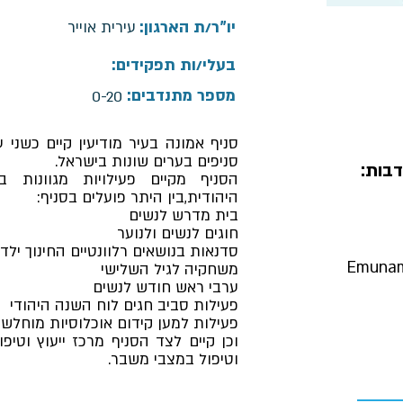
יו"ר/ת הארגון:
עירית אוייר
בעלי/ות תפקידים:
מספר מתנדבים:
0-20
סניפים בערים שונות בישראל.
בות:
הסניף מקיים פעילויות מגוונו
היהודית,בין היתר פועלים בסניף:
בית מדרש לנשים
חוגים לנשים ולנוער
סדנאות בנושאים רלוונטיים החינוך ילדים,
Emunam
משחקיה לגיל השלישי
ערבי ראש חודש לנשים
פעילות סביב חגים לוח השנה היהודי
פעילות למען קידום אוכלוסיות מוחלשו
וכן קיים לצד הסניף מרכז ייעוץ וטיפ
וטיפול במצבי משבר.