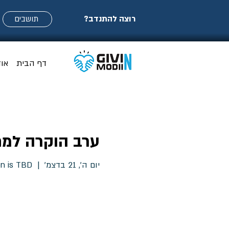
רוצה להתנדב?
תושבים
דף הבית
או
ערב הוקרה למת
יום ה׳, 21 בדצמ׳
  |  
on is TBD
הכרטיסים לא במבצע
הציגו אירועים אחרים