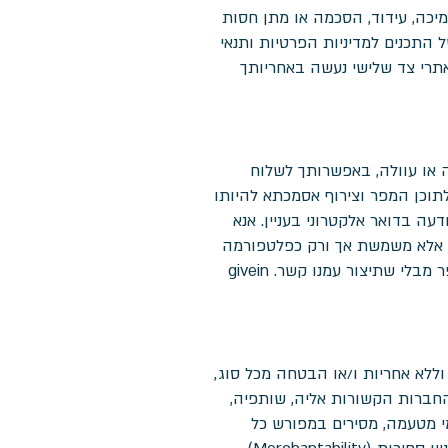
מיכה, עידוד, הסכמה או מתן חסות
givein אינה אחראית למידת התאמתם של התכנים למדיניות הפרטיות ותנאי
 השימוש באתרי צד שלישי נעשה באחריותך
ה או עוולה, באפשרותך לשלוח
דויקת לתוכן המפר וצירוף אסמכתא להיותו
ה בדואר אלקטרוני בעניין. אנא
התנדבות, אלא משמשת אך ורק כפלטפורמה
המאפשרת אינטראקציה בין הצדדים להתנדבות ולכן givein modiin לא תוכל לדעת כי מפורסם באתר תוכן מפר מבלי שתיצור עמנו קשר. givein
י האתר מועמד לרשותך כפי שהוא וללא אחריות ו/או הבטחה מכל סוג,
ורשת או מכללא ו/או מכוח דין (ככל שהדין החל מרשה זאת). ככל שניתן על פי דין, givein modiin והחברות הקשורות אליה, שותפיה,
 מי מטעמה, מסירים במפורש כל