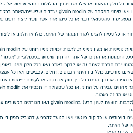
ור כל חלק מהאתר או אילו מזכויותיך הכלולות בתנאי שימוש אלה לצ
להעתיק, לשנות או להציג את השם, הלוגו ו/או סימני המסחר של diin
 שלו כתגית-מטא, יסוד טקסטואלי חבוי או כל סימן אחר אשר עשוי ליצור רושם
ור או כל ניסיון להגיע לקוד המקור של האתר, כולו או חלקו, או ליצו
 מעין קנייניות, לרבות זכויות קניין רוחני של givein modiin ו/או צדדים שלישיים.
תמונות או התוכן של אתר זה תוך שימוש בטכנולוגיית "מסגור" (Framing)
וחשבת חוזרת לאתר זה או לבקר באתר ו/או בכל חלק ממנו באופן 
נם מורשים, כולל בין היתר רובוטים, זחלים, עכבישים ו/או כל אמצע
מפרה או תוך הפרת כל דין, חוק או תקנה או לעשות שימוש באתר ו
 או מדינה כאמור.
לעשות כל שימוש הפוגע או עלול לפגוע (לרבות הוצאת לשון הר
ם.
ים בוירוסים או כל קוד פוגעני ו/או הנועד להפריע, להגביל תפקודי ת
ן של האתר.