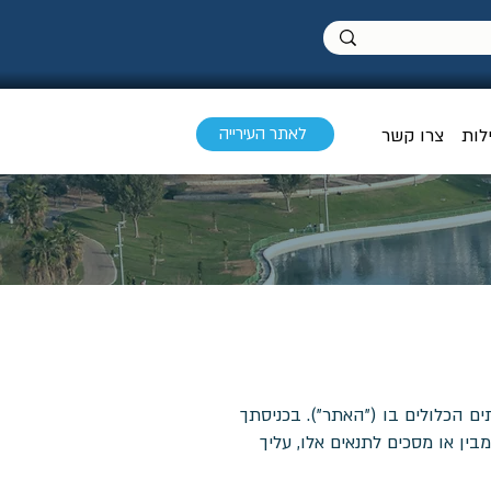
לאתר העירייה
לות
צרו קשר
"givein modiin") כל המידע, התוכן והשירותים הכלולים בו ("האתר"). בכניסתך
ן או מסכים לתנאים אלו, עליך