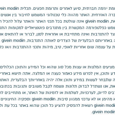
 האזרחית. האתר מהווה כלי טכנולוגי המשמש לחיבור בין אנשים 
ם במטרות.
שמש כפלטפורמה המקשרת בין מתנדבים פוטנציאליים למקומות התנד
givein mod אינה מהווה צד להתנדבות ואינה מתחייבת או אחראית לסנן, לברור או לה
אינ
 על עצמה שום אחריות לאופי, טיב, מיהות ותכני ההתנדבות ו/או כל 
פק נתונים, מידע ותוכן, אין לפרש מידע כאמור כעצה או המלצה. אתה תישא 
ה שתבחר לעשות במידע ותוכן אלה יהיה באחריותך הבלעדית. האתר ע
את, אנו נשתדל לבדוק תלונות ונשמח לקבל משובים ותגובות בכתוב
יים אינם ערבים לדיוק, לעדכניות, לשלמות או לזמינות של האתר, או מתחיי
בו. יתכן והתוכן באתר יהפוך במהרה ללא מהימן או ל
כלשהם הכלולים בקניין givein modiin. givein modiin רשאית להפסיק להציע כל תוכן 