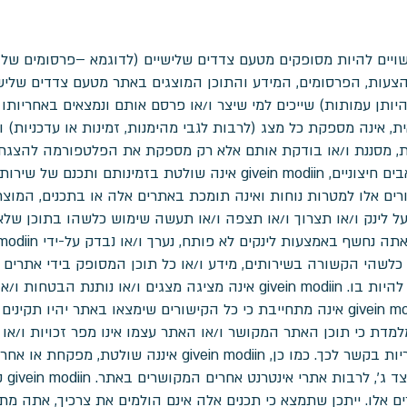
ויים להיות מסופקים מטעם צדדים שלישיים (לדוגמא –פרסומים של 
צעות, הפרסומים, המידע והתוכן המוצגים באתר מטעם צדדים שלישיי
 היותן עמותות) שייכים למי שיצר ו/או פרסם אותם ונמצאים באחריותו
givein modiin.  אינה אחראית, אינה מספקת כל מצג (לרבות לגבי מהימנות, זמינות או
ת, מסננת ו/או בודקת אותם אלא רק מספקת את הפלטפורמה להצגתם 
ככל שהאתר מכיל לינקים לשירותים ומשאבים חיצוניים, givein modiin אינה שו
givein mo מספקת קישורים אלו למטרות נוחות ואינה תומכת באתרים אלה או בתכנים
כלשהי הקשורה בשירותים, מידע ו/או כל תוכן המסופק בידי אתרים א
מעיכובים, פגמים ו/או השמטות העשויות להיות בו. givein modiin אינה מציגה 
לתוכן כלשהו המסופק על-ידי צד ג'. givein modiin אינה מתחייבת כי כל הקישורים שימצאו ב
מדת כי תוכן האתר המקושר ו/או האתר עצמו אינו מפר זכויות ו/או ח
עדכני, ו givein modiin לא תישא בכל אחריות בקשר לכך. כמו כן, in
השימו
 אלו. ייתכן שתמצא כי תכנים אלה אינם הולמים את צרכיך, אתה מתנג