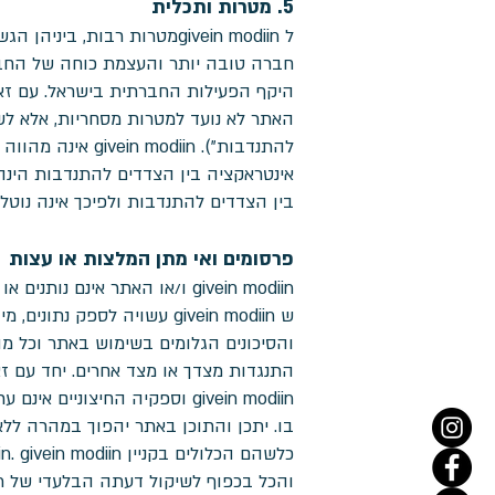
5. מטרות ותכלית
חברה טובה יותר והעצמת כוחה של החברה
היקף הפעילות החברתית בישראל. עם זאת, givein modiin אינה שולטת בכל תכני האתר והאתר עלול להכיל תכנים שאינם עומדי
האתר לא נועד למטרות מסחריות, אלא ל
להתנדבות"). iin
בין הצדדים להתנדבות ולפיכך אינה נוטלת
פרסומים ואי מתן המלצות או עצות
givein modiin ו/או האתר אינם נותנים או מציעים המלצות או עצות מכל סוג שהוא וכל המידע והתוכן הכלולים באתר הם לנוחותך בלבד. על אף
ש givein modiin עשויה לס
והסיכונים הגלומים בשימוש באתר וכל מ
התנגדות מצדך או מצד אחרים. יחד עם ז
givein modiin וספקיה החיצונ
והכל בכפוף לשיקול דעתה הבלעדי של givein modiin.