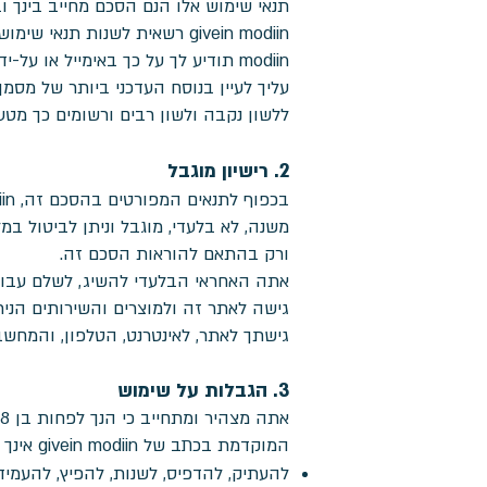
תנאי שימוש אלו הנם הסכם מחייב בינך ובין givein modiin והשימוש שלך באתר כפוף לנוסח תנאי השימוש שבתוקף במועד כנ
modiin תודיע לך על כך באימייל או על-ידי פרסום הודעה בדף הבית של האתר.
עליך לעיין בנוסח העדכני ביותר של מסמ
ללשון נקבה ולשון רבים ורשומים כך מטע
2. רישיון מוגבל
משנה, לא בלעדי, מוגבל וניתן לביטול ב
ורק בהתאם להוראות הסכם זה.
אתה האחראי הבלעדי להשיג, לשלם עבור,
גישה לאתר זה ולמוצרים והשירותים הנית
גישתך לאתר, לאינטרנט, הטלפון, והמחשב
3. הגבלות על שימוש
המוקדמת בכתב של givein modiin אינך רשאי והנך מתחייב שלא:
להעתיק, להדפיס, לשנות, להפיץ, להעמיד 