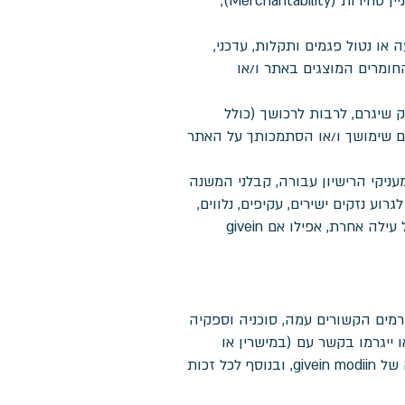
אחריות מכל סוג שהוא בקשר עם האתר, בין במפורש או במשתמע, לרבות ומבלי לגרוע, אחריות משתמעת בעניין סחירות (Merchantability),
רעה או נטול פגמים ותקלות, עדכני,
והחומרים המוצגים באתר ו/או
 שיגרם, לרבות לרכושך (כולל
עם שימושך ו/או הסתמכותך על האתר
ה, מעניקי הרישיון עבורה, קבלני המשנה
וע נזקים ישירים, עקיפים, נלווים,
מיוחדים, תוצאתיים, עונשיים או לדוגמא, לרבות בגין אבדן רווחים, תשואה, הכנסה, מוניטין, תועלת, נתונים או כל עילה אחרת, אפילו אם givein
, בעלי מניותיה, הגורמים הקשורים עמה, סוכניה וספקיה
 ייגרמו בקשר עם (במישרין או
בעקיפין) שימושך באתר ו/או כל הפרה מצדך של הוראות תנאי שימוש אלו; וזאת מיד לאחר דרישתה הראשונה של givein modiin, ובנוסף לכל זכות