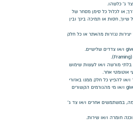
ד ג' כלשהו.
givein mo /צדדים שלישיים/האתר בכל דרך; או לכלול כל סימן מסחר של
 של שיוך, חסות או תמיכה בינך ובין
ר יצירות נגזרות מהאתר או כל חלק
.
בלתי מורשה ו/או לעשות שימוש
י אוטומטי אחר.
/או להפיץ כל חלק ממנו באזורי
שיפוט בהם פעולה זו ו/או כל חלק מהאתר מהווים עבירה על החוק, או ככל שפעולה זו תכפיף את givein modiin ו/או מי מהגורמים הקשורים
ע) בgivein modiin ו/או הגורמים הקשורים עמה, במשתמשים אחרים ו/או צד ג'
וכנה חומרה ו/או שירות.