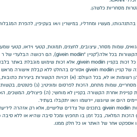
ICANN.
טרות מסחריות כלשהן.
התנהגותו, מעשיו ומחדליו, במישרין ו/או בעקיפין, להפרת המגבלות 
אים, שמות מסחר, עיצובים, לחצנים, תמונות, קטעי וידאו, קטעי שמע, מ
 הן רשומות או לא, בכל העולם: (א) זכויות הקשורות ביצירות כתובות, ע
 מסחריים, שמות מתחם, הזכות לפרסום ומוניטין; (ג) פטנטים, בקשות 
 קניינית אחרת הקשורה בקניין לא מוחשי; (ה) פיצולים, המשכים, ה
ימים היום או שיוגשו, יירשמו ו/או יתקבלו בעתיד.
 מוגנים.
הנך מסכים ומודע לכך כי ל givein modiin הזכות המלאה, בכל זמן בו תחפוץ ומכל סיבה שהיא
ו אספקט אחר של האתר או כל חלק ממנו.