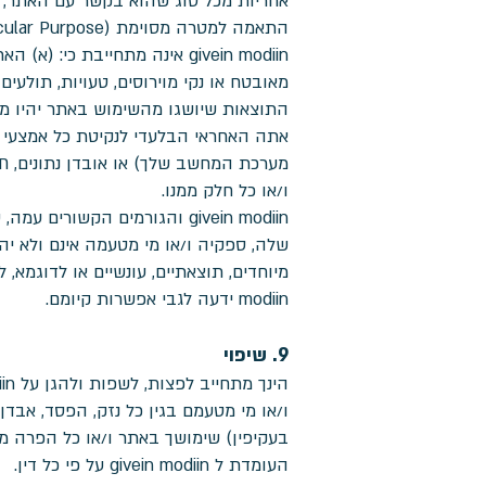
התאמה למטרה מסוימת (Fitness for Particular Purpose) ואי-הפרה.
givein modiin אינה מתחייבת 
מאובטח או נקי מוירוסים, טעויות, תולעים
התוצאות שיושגו מהשימוש באתר יהיו מדו
אתה האחראי הבלעדי לנקיטת כל אמצעי ה
מערכת המחשב שלך) או אובדן נתונים, תב
ו/או כל חלק ממנו.
givein modiin והגורמים הקשו
שלה, ספקיה ו/או מי מטעמה אינם ולא יהיו
modiin ידעה לגבי אפשרות קיומם.
9. שיפוי
ו/או מי מטעמם בגין כל נזק, הפסד, אבדן
העומדת ל givein modiin על פי כל דין.