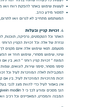
לעשות כל פעולה שהנה בניגוד למדיניות וכללי 
לעשות שימוש באתר להפקת רווח ו/או מ
למסור מידע כוזב.
המשתמש מתחייב לא לגרום ו/או לתרום, ב
זכויות קניין ובעלות
4.
האתר וכל הטקסטים, גרפיקה, תוכנות, לוגו
המונח " זכויות קניין רוחני " הוא, בין אם
סימני מסחר, סימני שירות, לוגואים, שמות
המקבילות לאלה המוזכרות לעיל וכל זכות
זכות מהזכויות המוזכרות לעיל, בין אם קי
אין באמור לעיל כדי להוות מצג לגבי בעלות givein modiin בתכנים של צדדים שלישיים, אלא רק אזהרה לידיעתך כי התכנים
המבנה והמפרט, המאפיינים וכל רכיב ו/א