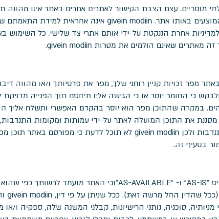
 בלתי מוסריים. עצם הצבת הקישור לאתרים אחרים באתר אינו מהווה ת
של givein modiin לתכנים או לשירותים המוצעים באותו אתר.  modiin
 בהם נוקטת givein modiin ולא למדיניות אחרת הננקטת על-ידי אותם אתרי צד שלישי. כל
רים שאינם הולמים את מטרות givein modiin.
אתר מפר זכויות קניין רוחני שלך, מפר את פרטיותך ו/או מהווה דיב
giv ולפרט טענותיך ולבקש כי החומר יוסר או כי הגישה אליו תיחסם תוך הפנייה מ
ים. במקרה שהתוכן מפר הוא יוסר בהקדם האפשרי ותשלח אליך הודע
givein אינה מנטרת או מסננת את התוכן המועלה לאתר על-ידי עמותות ומקומות 
הנך מסכים כי השימוש באתר הוא על בסיס "AS-IS" ו- "AS-AVAILABLE"וכ
בין אם מפ
מניותיה, סוכניה, נותני הרישיונות, קבלני המשנה שלה, ספקיה ו/או