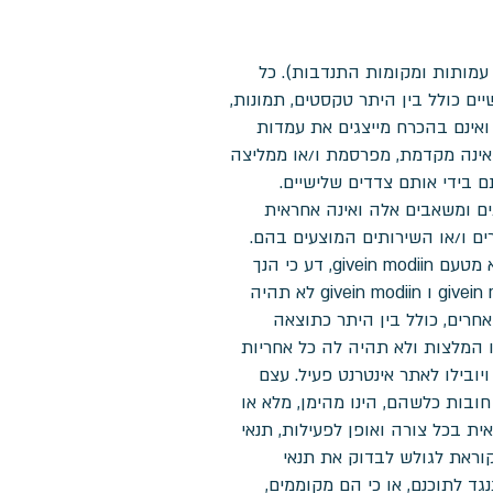
עמותות ומקומות התנדבות). כל
ם כולל בין היתר טקסטים, תמונות,
 ואינם בהכרח מייצגים את עמדות
 עדכניות) ואינה מקדמת, מפרסמת ו/או ממליצה
בידי אותם צדדים שלישיים.
לטת בזמינותם ותכנם של שירותים ומשאבים אלה ואינה אחראית
, המוצרים ו/או השירותים המוצעים בהם.
במידה ותעזוב את האתר על-ידי הקשה על לינק ו/או תצרוך ו/או תצפה ו/או תעשה שימוש כלשהו בתוכן שלא מטעם givein modiin, דע כי הנך
עושה זאת באחריותך בלבד. התוכן אליו אתה נחשף באמצעות לינקים לא פותח, נערך ו/או נבדק על-ידי givein modiin ו givein modiin לא תהיה
חרים, כולל בין היתר כתוצאה
מצגים ו/או נותנת הבטחות ו/או המלצות ולא תהיה לה כל אחריות
אתר יהיו תקינים ויובילו לאתר אינטרנט פעיל. עצם
ובות כלשהם, הינו מהימן, מלא או
givein modi איננה שולטת, מפקחת או אחראית בכל צורה ואופן לפעילות, תנאי
ש ומדיניות הגנת הפרטיות של כל צד ג', לרבות אתרי אינטרנט אחרים המקושרים באתר. givein modiin קוראת לגולש לבדוק את תנאי
ד לתוכנם, או כי הם מקוממים,