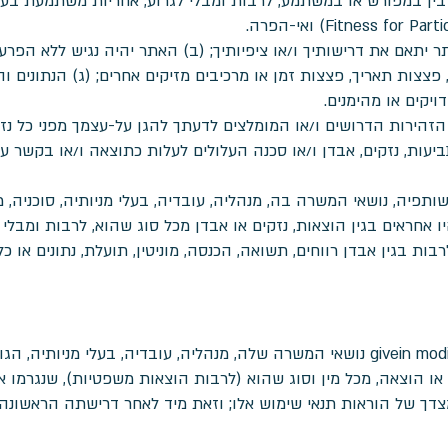
כי: (א) האתר יתאם את דרישותיך ו/או ציפיותיך; (ב) האתר יהיה נגיש ללא הפ
, פצצות תאריך, פצצות זמן או מרכיבים מזיקים אחרים; (ג) הנתונים 
יקים או מהימנים.
זהירות הדרושים ו/או המומלצים לדעתך להגן על-עצמך מפני כל נזק
יעות, נזקים, אבדן ו/או סכנה העלולים לעלות כתוצאה ו/או בקשר 
רים עמה, שותפיה, נושאי המשרה בה, מנהליה, עובדיה, בעלי מניותיה, סוכני
 אחראים בגין הוצאות, נזקים או אבדן מכל סוג שהוא, לרבות ומבלי לגר
הינך מתחייב לפצות, לשפות ולהגן על givein modiin נושאי המשרה שלה, מנהליה, עובדיה
 או הוצאה, מכל מין וסוג שהוא (לרבות הוצאות משפטיות), שנגרמו או