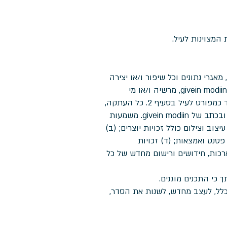
המצוינות לעיל.
אגרי נתונים וכל שיפור ו/או יצירה
נגזרת של אלה וכל זכויות הקניין הרוחני הקשורות בכל אלה("קניין "givein modiin), הם רכושה הבלעדי של ר givein modiin, מרשיה ו/או מי
מטעמם. תנאי שימוש אלה אינם מקנים לך כל זכות בקניין givein modiin, אלא זכות שימוש מוגבלת באתר בלבד כמפורט לעיל בסעיף 2. כל העתקה,
שינוי, שימוש מסחרי, שימוש חוזר או הפצה של קניין givein modiin אסורים בהחלט ללא קבלת אישורה מראש ובכתב של givein modiin. משמעות
יצוב וצילום כולל זכויות יוצרים; (ב)
פטנט ואמצאות; (ד) זכויות
ארכות, חידושים ורישום מחדש של כל
 או ללא סיבה כלל, לעצב מחדש, לשנות את הסדר,