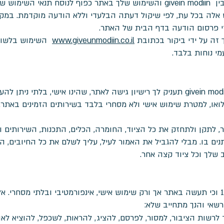
יסתך לאתר.
ך זה על ידי ביקור בכתובת
www.giveunmodiin.co.il
השימוש בלשון ז
מי נוחות בלבד.
בכפוף לתנאים המפורטים בהסכם זה, givein modiin תעניק לך רישיון גישה לאתר, שהינו איש
מלואו, למטרת שימוש אישי ולא מסחרי בלבד בשירותים הזמינים באת
 לתקן ולתחזק את כל הציוד, החומרה, הכלים, התכנות, השירותים 
נים בו. מבלי להגביל את האמור לעיל, עליך לשלם את כל החיובים, ה
 שלך וכל ציוד קצה אחר.
אתה מצהיר ומתחייב כי הנך לפחות בן 18 וכי תעשה באתר אך ורק שימוש אישי, אינפורמטיבי ו
לרשות הציבור, למסור, לפרסם, להציג, להראות, לשכפל, להוציא לאור,