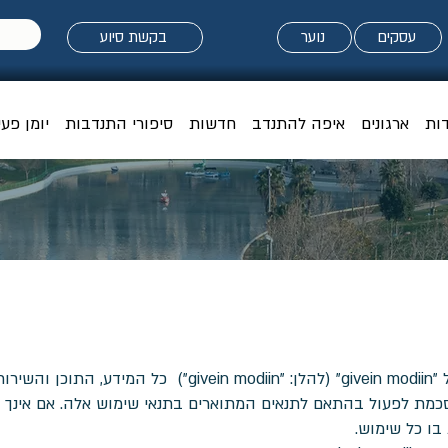
עסקים
נוער
בקשת סיוע
דות
ארגונים
איפה להתנדב
חדשות
סיפורי התנדבות
יומן פעי
התנאים להלן חלים על אתר האינטרנט של "givein modiin" (להלן: 
מת לפעול בהתאם לתנאים המתוארים בתנאי שימוש אלה. אם אינך מבי
בו כל שימוש.