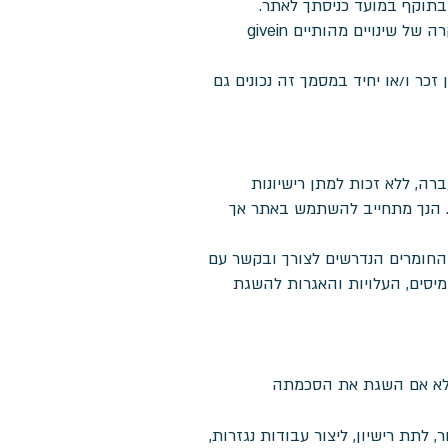
givein modiin רשאית לשנות תנאי שימוש אלה בכל עת, לפי שיקול דעתה הבלעדי וללא הודעה מוקדמת. במקרה של שינויים מהותיים givein
כר ו/או יחיד במסמך זה נכונים גם
י, בלתי ניתן להעברה, ללא זכות למתן רישיונות
ר. הנך מתחייב להשתמש באתר אך
והחומרים הנדרשים לצורך ובקשר עם
מיסים, העלויות והאגרות להשגת
בלתי מסחרי. אלא אם השגת את הסכמתה
 לתת רישיון, ליצור עבודות נגזרות,