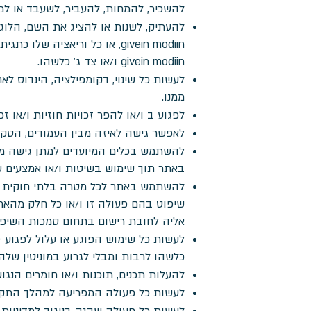
להשכיר, להמחות, להעביר, לשעבד או למכ
givein modiin, או כל וריאציה
givein modiin ו/או צד ג' כלשהו.
לעשות כל שינוי, דקומפילציה, הינדוס לאח
ממנו.
לפגוע ב ו/או להפר זכויות חוזיות ו/או זכויות קנייניות או
לאפשר גישה לאיזה מבין העמודים, הטקסט, ה
להשתמש בכלים המיועדים למתן גישה ממ
באתר תוך שימוש בשיטות ו/או אמצעים שאי
להשתמש באתר לכל מטרה בלתי חוקית או 
אליה לחובת רישום בתחום סמכות השיפוט
כלשהו לרבות ומבלי לגרוע במוניטין שלה
להעלות תכנים, תוכנות ו/או חומרים הנגוע
לעשות כל פעולה המפריעה למהלך התקי