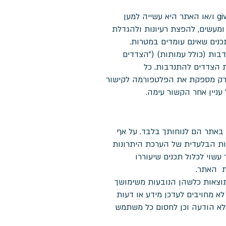
ל givein modiinמטרות רבות, ביניהן הגשמת יוזמה חברתית, סיוע לאחרים ותרומת חפצים. תכלית givein modiin ו/או האתר היא עשייה למען
ומעשים, להפצת רעיונות ולהגדלת
בות (כולל עמותות) ("הצדדים
תאים את הצדדים להתנדבות. כל
טראקציה בין הצדדים להתנדבות הינה באחריותם הבלעדית של הצדדים לאותה התנדבות. givein modiin רק מספקת את הפלטפורמה לקישור
עניין אחר הקשור עימה.
באחריות הבלעדית של הערכת היתרונות
שוי לכלול תכנים שיעוררו
ת האתר.
בים לתוצאות כלשהן הנובעות משימושך
א עדכני ממגוון סיבות. givein modiin וספקיה החיצוניים לא מחויבים לעדכן מידע או דעות
שהוא באתר בכל עת וללא הודעה וכן לחסום כל משתמש