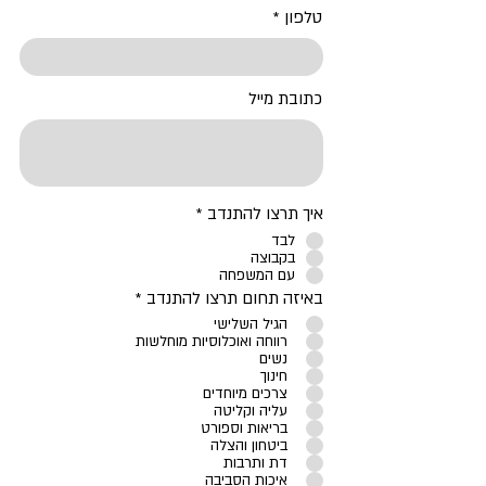
טלפון
כתובת מייל
ח
איך תרצו להתנדב
*
ו
לבד
ב
בקבוצה
ה
עם המשפחה
ח
באיזה תחום תרצו להתנדב
*
ו
הגיל השלישי
ב
רווחה ואוכלוסיות מוחלשות
ה
נשים
חינוך
צרכים מיוחדים
עליה וקליטה
בריאות וספורט
ביטחון והצלה
דת ותרבות
איכות הסביבה