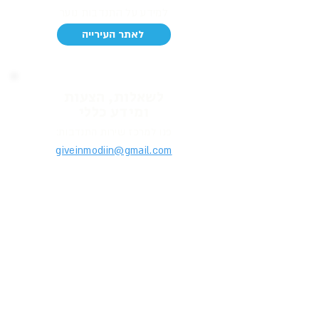
למידע על התנדבות נוער
לאתר העירייה
לשאלות, הצעות
ומידע כללי
פנו למרכז שירות התנדבות:
giveinmodiin@gmail.com