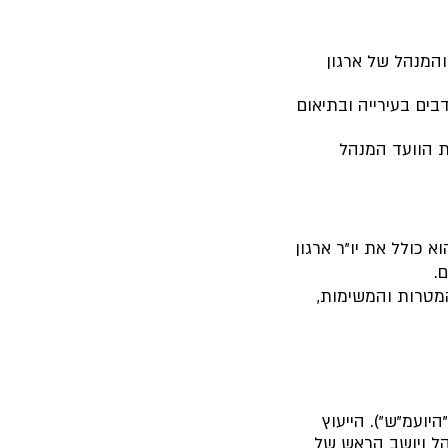
והמנהל של ארגון
ים בעירייה ובתיאום
ת הוועד המנהל
א כולל את יו"ר ארגון
מטרות והמשימות,
יועמ"ש"). הייעוץ
הל ויושב הראש של