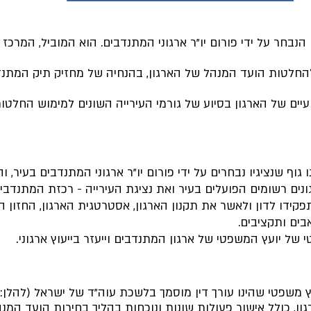
הנבחר על ידי פורום יו"ר ארגוני המתנדבים. הוא המוביל, המרכז 
להחלטות הועד המנהל של הארגון, בהנחיה של מחזיק תיק המתנדב
ועיים של הארגון בסיוע של גורמי העירייה השונים למימוש החלטו
וף שנציגיו נבחרים על ידי פורום יו"ר ארגוני המתנדבים בעיר, והו
דו לדון ולאשר את תקנון הארגון, אסטרטגית הארגון, החזון ה
בים ותקציבים.
 של יועץ המשפטי של ארגון המתנדבים וייעזר בייעוץ ארגוני
.
 משפטי שהינו עורך דין מוסמך בלשכת עוה"ד של ישראל (להלן:"ה
ן, כולל אישור פעולות שונות ונוכחות בהליך בחירות הועד המנ