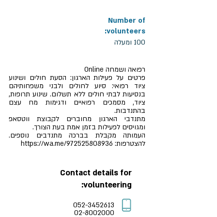
Number of
volunteers:
100 ומעלה
רפואה ושמחה Online
פרטים על פעילות הארגון: הסעת חולים ושינוע
ציוד רפואי: סיוע לחולים ולבני משפחותיהם
בנסיעות לבתי חולים ללא תשלום. שינוע תרופות,
ציוד, מסמכים רפואיים ודגימות מח עצם
בהתנדבות.
מתנדבי הארגון מחוברים לקבוצת ווטסאפ
ומגויסים לפעילות בזמן אמת בעת הצורך.
העמותה מקבלת בברכה מתנדבים נוספים.
https://wa.me/972525808936
להצטרפות:
Contact details for
volunteering:
052-3452613
02-8002000