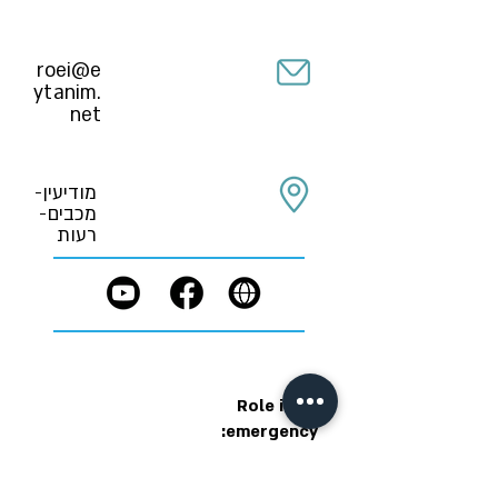
roei@e
ytanim.
net
מודיעין-
מכבים-
רעות
Role in an
emergency:
טרם נקבע