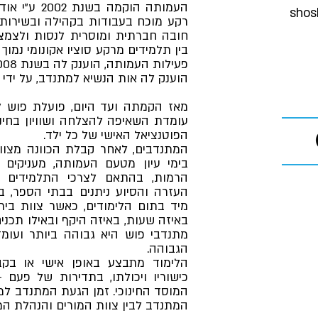
העמותה הוקמה
shos
רקע מוכח בעבודות בקהילה ובשירות ה
חובה חברתית ומוסרית לנסות ולצמצם
בין תלמידים מרקע סוציו אקונומי נמוך
הוענק לה אות הנשיא למתנדב, על ידי
מאז הקמתה ועד היום, פועלת פוש ל
עומדת השאיפה להצלחה ושוויון בחינוך
הפוטנציאל האישי של כל ילד.
המתנדבים, לאחר קבלת הכוונה מצוו
בימי עיון מטעם העמותה, מעניקים 
הרמות, בהתאם לצרכי התלמידים 
העזרה והסיוע ניתנים בבתי הספר, ב
מיד בתום הלימודים, כאשר צוות בית
באיזה שעות, באיזה היקף ובאילו תכנ
מתנדבי פוש היא גבוהה ביותר ועו
הגבוהה.
הלימוד מתבצע באופן אישי או בקב
כישוריו ויכולתו, בתדירות של פעם 
המוסד החינוכי. זמן הגעת המתנדב למו
המתנדב לבין צוות המורים והנהלת המו