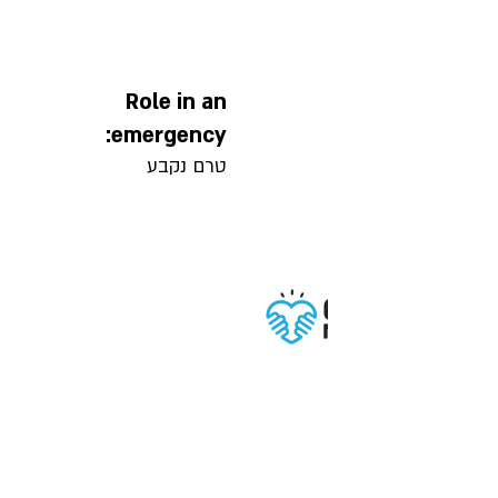
Role in an
emergency:
טרם נקבע
Terms of Use
Privacy policy
Accessibility statement