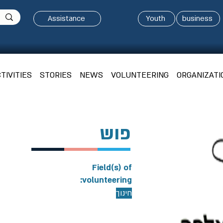
Assistance
Youth
business
TIVITIES
STORIES
NEWS
VOLUNTEERING
ORGANIZATI
פוש
Field(s) of
volunteering:
חינוך