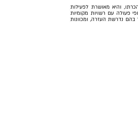
כרתו, והיא מאושרת לפעילות
פי פעולה עם רשויות מקומיות
בהם נדרשת העזרה, ומכוונות
site map
ABOUT
ORGANIZATIONS
VOLUNTEERING
NEWS
STORIES