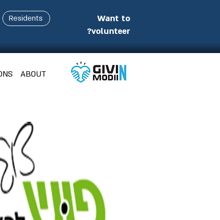
Want to
Residents
volunteer?
ONS
ABOUT