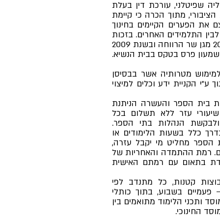
 בשנת 2002 ע"י אודליה שפיטלני, עורכת דין בעלת
ציבורי, מתוך הכרה כי קיימת
 את הפערים הקיימים בחינוך
 לבין התלמידים האחרים. בזכות
פעילות העמותה, הוענק לה בשנת 2008 מגן שר הרווחה ובשנת 2009
 שמעון פרס בטקס בבית הנשיא.
מימוש מטרותיה אשר בבסיסן
 ע"י הקניית ידע וכלים למיצוי
ת בית הספר והעשרה הניתנת
שיעורי עזר ללא תשלום בכל
ולבקשת הנהלות בתי הספר.
דרך כלל בשעות הלימודים או
 הספר מחליט מי יקבל עזרה,
ים. רמת ההתמדה והאחריות של
מדת בתאום עם רמתם האישית
וצות קטנות, כל מתנדב לפי
– פעמיים בשבוע, בתוך כותלי
סד ותכני הלימוד מתואמים בין
סד החינוכי.