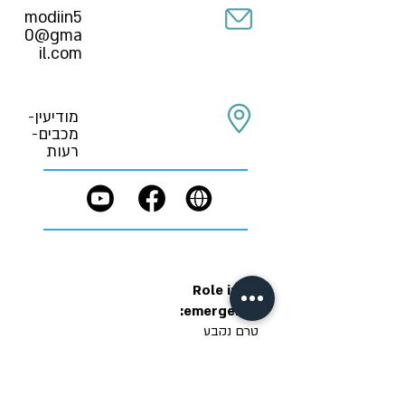
modiin5
0@gma
il.com
מודיעין-
מכבים-
רעות
Role in an
emergency:
טרם נקבע