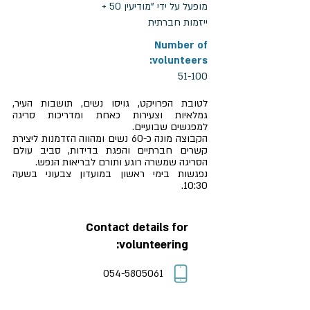
מופעל על ידי "מודיעין 50 +
ייזמות חברתית
Number of
volunteers:
51-100
לטובת הפרויקט, גויסו נשים, תושבות העיר,
גמלאיות וצעירות כאחת ומדריכות סריגה
למפגשים שבועיים.
הקבוצה מונה כ-60 נשים ומהווה הזדמנות ליצירת
קשרים חברתיים והפגת בדידות, סביב עולם
הסריגה שמשרה רוגע ותורם לבריאות הנפש.
נפגשות בימי ראשון במועדון צבעוני בשעה
10:30.
Contact details for
volunteering:
054-5805061