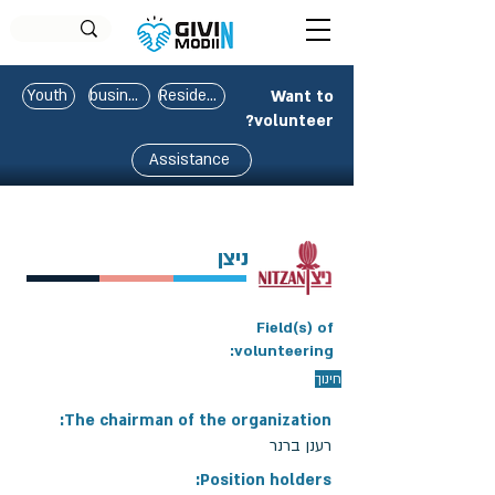
Youth
business
Residents
Want to
volunteer?
Assistance
ניצן
Field(s) of
volunteering:
חינוך
The chairman of the organization:
רענן ברנר
Position holders: