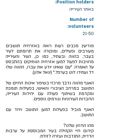
Position holders:
באתר העירייה
Number of
volunteers:
21-50
מודיעין מכבים רעות רואה באזרחיה תושבים
מעורבים ופעילים, ומוקירה את תרומתם לעיר
בעבר, בהווה ובעתיד, כמו כן, העיר והעירייה
מחויבות לפעול למען אזרחיה הוותיקים בהתבסס
על האמרה: "עם שאינו יודע את עברו, ההווה שלו
דל ועתידו לוט בערפל." (יגאל אלון).
האגף מהווה נדבך מרכזי בשיפור איכות החיים של
התושב במרחב הציבורי והאישי, בפעילות תומכת
ומקדמת בשיתוף פעולה עם יחידות העירייה,
החברות העירוניות וגורמים נוספים.
האגף מוביל בפעילות למען התושב ויחד עם
התושב.
מהו החזון שלנו?
קידום חיי הקהילה בעיר המבוססת על ערבות
הדדית, התנדבות ועזרה לזולת.