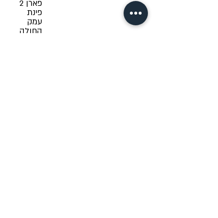
פארן 2
פינת
עמק
החולה
15,
מודיעין
Role in an
emergency:
טרם נקבע
Accessibility
Privacy policy
Terms of Use