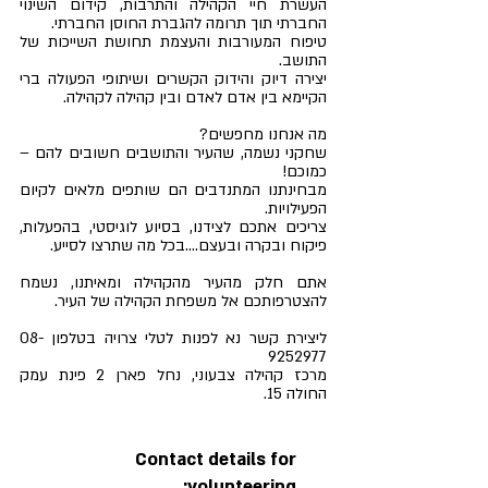
העשרת חיי הקהילה והתרבות, קידום השינוי
החברתי תוך תרומה להגברת החוסן החברתי.
טיפוח המעורבות והעצמת תחושת השייכות של
התושב.
יצירה דיוק והידוק הקשרים ושיתופי הפעולה ברי
הקיימא בין אדם לאדם ובין קהילה לקהילה.
מה אנחנו מחפשים?
שחקני נשמה, שהעיר והתושבים חשובים להם –
כמוכם!
מבחינתנו המתנדבים הם שותפים מלאים לקיום
הפעילויות.
צריכים אתכם לצידנו, בסיוע לוגיסטי, בהפעלות,
פיקוח ובקרה ובעצם....בכל מה שתרצו לסייע.
אתם חלק מהעיר מהקהילה ומאיתנו, נשמח
להצטרפותכם אל משפחת הקהילה של העיר.
ליצירת קשר נא לפנות לטלי צרויה בטלפון
08-
9252977
מרכז קהילה צבעוני, נחל פארן 2 פינת עמק
החולה 15.
Contact details for
volunteering: