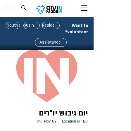
Youth
business
Residents
Want to
volunteer?
Assistance
יום גיבוש יו"רים
Thu, Nov 02
  |  
Location is TBD