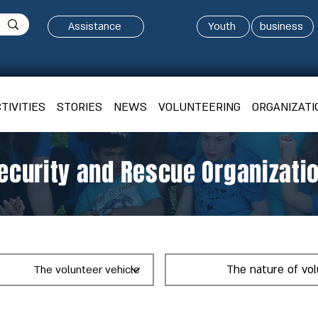
Assistance
Youth
business
TIVITIES
STORIES
NEWS
VOLUNTEERING
ORGANIZATI
ecurity and Rescue Organizati