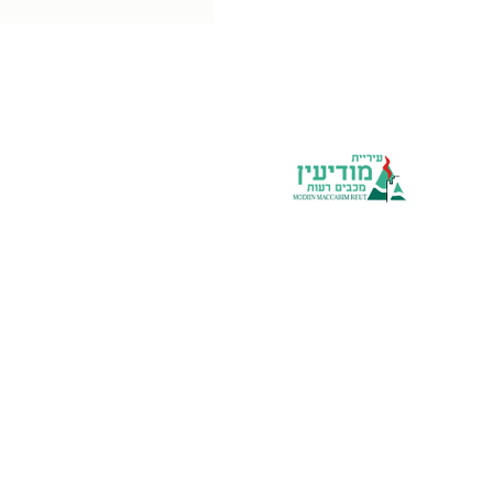
Municipal units
The municipality
website
volunteer
organizations
Hotline 106
All rights reserved to the volunteer
organizations in Modiin-Maccabim-Reot 2024