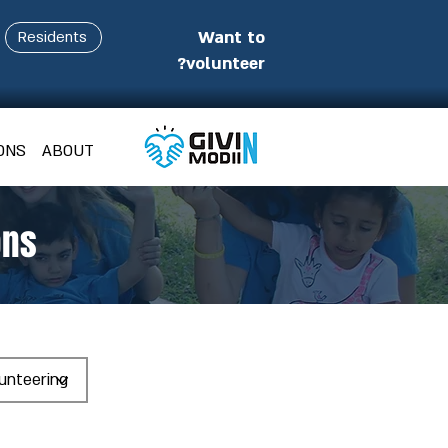
Want to
Residents
volunteer?
ONS
ABOUT
ons