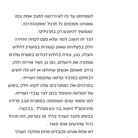
לשמחתנו עד כה לא נדרשנו למצב אמת וכמו 
שאנחנו מסכמים כל תרגיל 'אימון/הדרכה : 
״שנמשיך להיפגש רק בתרגילים״.  
לצד זה חשוב לומר שלא פעם לקחה היחידה 
חלק בפעילויות שאינן קשורות במישרין לחילוץ 
והצלה, כגון, עזרה בחילוץ לכודים בסערת שלגים 
שפקדה את ירושלים, כמו כן, העיר אירחה חלק 
נרחב מאותם אנשים שחולצו או לא יכלו להגיע 
לבתיהם במרכזי קליטה שהקימה העירייה . 
במרכזים אלו המתנדבים שלנו לקחו חלק ,בסיוע 
של הקליטה והטיפול בהם לצד עובדי העירייה.
לפני מספר שנים השתתפנו במסגרת סבב פרידה 
מהרמטכ"ל היוצא ,בני גנץ מצה"ל , בביקורו 
בבסיס פיקוד העורף בה"ד 16 בצריפין, היה תרגיל 
גדול שהרשים אותו מאוד . 
לא אחת אנחנו מקבלים פניות מפיקוד העורף 