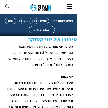
תושבים
עסקים
נוער
רוצה להתנדב?
בקשת סיוע
סיפורו של יוני קסוקר
קסוקר יוני מתנדב ביחידת החילוץ והצלה 
במודיעין
, נשוי ואב ל 3 בנות. הוא מתנדב מזה 
כעשור במספר ארגונים שונים במודיעין, ומשמש 
כמפקד צוות "דוכיפת" ביחידה. 
יוני מספר: 
עיקר הפעילות שלנו מתרכזת לטובת מוכנות 
והיערכות למצב של רעידת אדמה ובעיקר היכולת 
לאתר לכודים מתית להריסות . במסגרת הפעילות 
והאימונים שאנחנו עושים לאורך השנים בשיתוף 
פעולה עם פיקוד העורף היחידה נחשבת ומוערכת 