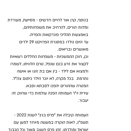
בנוסף, קרן אור לחיים חדשים - מסייעת, מעודדת 
ומלווה הורים, להרחיב את משפחותיהם, 
באמצעות תהליכי פונדקאות והפריה.
עד היום נולדו במסגרת הפרויקט 29 ילדים 
מאושרים ובריאים. 
וכן, חוק ההמשכיות - משפחות החללים רשאיות 
לקצור את זרע בנם שנפל, טרם הלוויתו, לשמרו 
ולמצוא אם לילד - בין אם בת זוגו או אישה 
נתרמת.  בכל מקרה, לא יוכר הילד כיתום צה"ל. 
המטרה שההורים יהפכו לסבתא וסבא. 
עירית יו"ר העמותה הפכה עולמות כדי שחוק זה 
יעבור.
העמותה קיבלה את "פרס בגין" לשנת 2022 - 
תשפ"ג, לאות הוקרה במעשה מיוחד למען עם 
ישראל ומולדתו, זהו פרס חשוב מאוד וכל הכבוד 