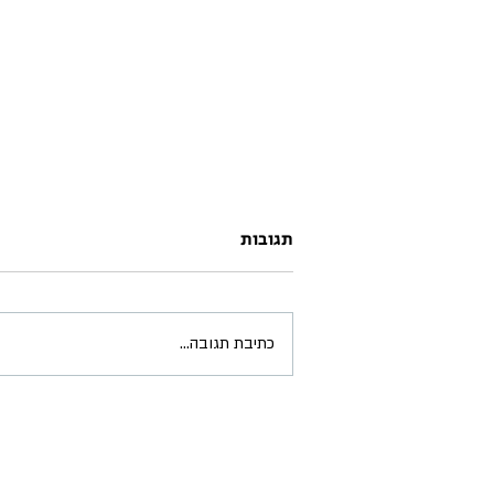
תגובות
כתיבת תגובה...
חנוך מרקוביץ - עמותת ידיד
לחינוך